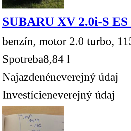
SUBARU XV 2.0i-S ES
benzín, motor 2.0 turbo, 11
Spotreba
8,84 l
Najazdené
neverejný údaj
Investície
neverejný údaj