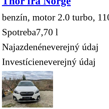
Thór fra Norge
benzín, motor 2.0 turbo, 11
Spotreba
7,70 l
Najazdené
neverejný údaj
Investície
neverejný údaj