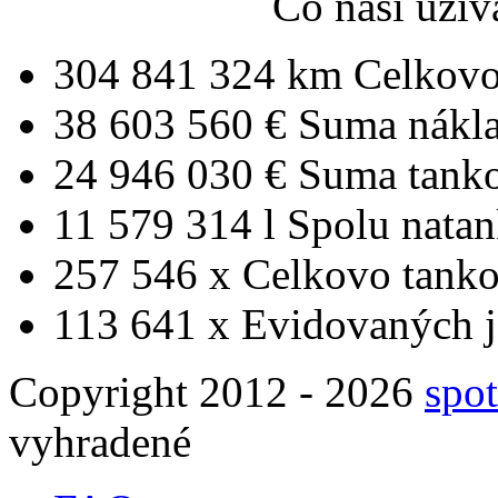
Čo naši uživ
304 841 324 km
Celkovo
38 603 560 €
Suma nákl
24 946 030 €
Suma tank
11 579 314 l
Spolu nata
257 546 x
Celkovo tanko
113 641 x
Evidovaných j
Copyright 2012 - 2026
spot
vyhradené