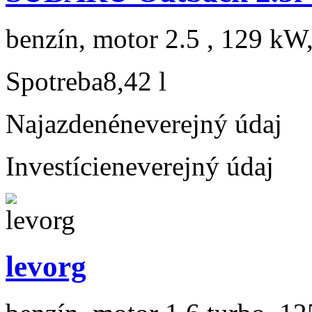
benzín, motor 2.5 , 129 kW,
Spotreba
8,42 l
Najazdené
neverejný údaj
Investície
neverejný údaj
levorg