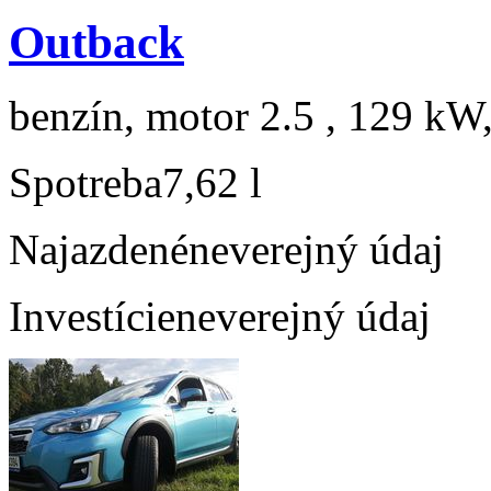
Outback
benzín, motor 2.5 , 129 kW,
Spotreba
7,62 l
Najazdené
neverejný údaj
Investície
neverejný údaj