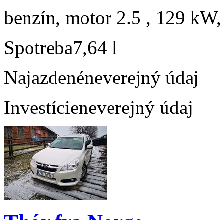
benzín, motor 2.5 , 129 kW,
Spotreba
7,64 l
Najazdené
neverejný údaj
Investície
neverejný údaj