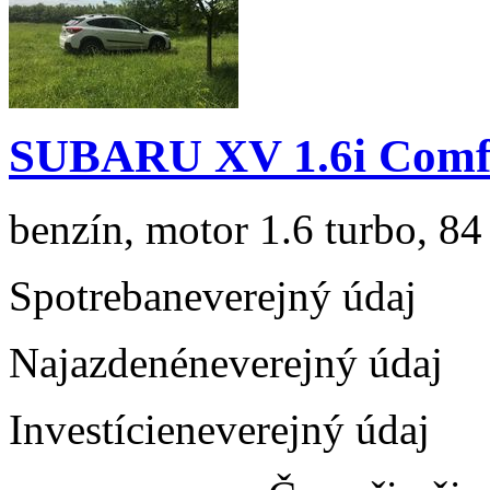
SUBARU XV 1.6i Comf
benzín, motor 1.6 turbo, 84
Spotreba
neverejný údaj
Najazdené
neverejný údaj
Investície
neverejný údaj