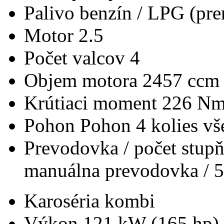
Palivo
benzín / LPG (pre
Motor
2.5
Počet valcov
4
Objem motora
2457 ccm
Krútiaci moment
226 N
Pohon
Pohon 4 kolies v
Prevodovka / počet stup
manuálna prevodovka / 5
Karoséria
kombi
Výkon
121 kW (165 hp)