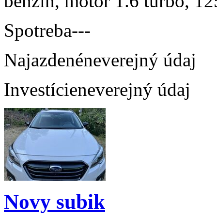
benzín, motor 1.6 turbo, 12
Spotreba
---
Najazdené
neverejný údaj
Investície
neverejný údaj
Novy subik