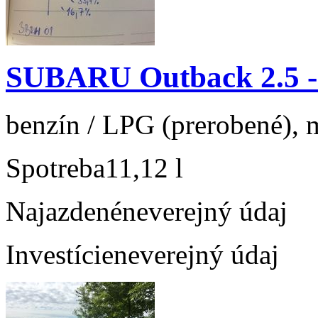
SUBARU Outback 2.5 
benzín / LPG (prerobené), m
Spotreba
11,12 l
Najazdené
neverejný údaj
Investície
neverejný údaj