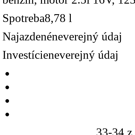
Spotreba
8,78 l
Najazdené
neverejný údaj
Investície
neverejný údaj
33-34 z