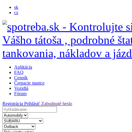
sk
cz
Aplikácia
FAQ
Cenník
Čerpacie stanice
Vozidlá
Fórum
Registrácia
Prihlásiť
Zabudnuté heslo