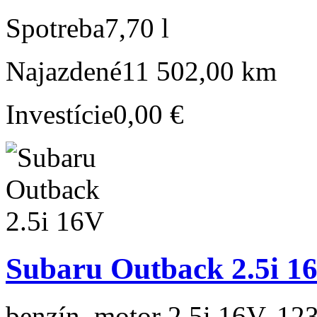
Spotreba
7,70 l
Najazdené
11 502,00 km
Investície
0,00 €
Subaru Outback 2.5i 1
benzín, motor 2.5i 16V, 123